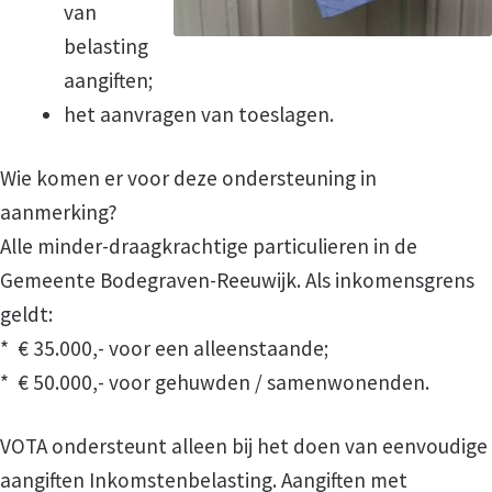
van
belasting
Vacature vrijwilliger HUBA
aangiften;
het aanvragen van toeslagen.
Vacature vrijwilliger thuisadministratie
Wie komen er voor deze ondersteuning in
Wij zoeken jou
aanmerking?
Alle minder-draagkrachtige particulieren in de
Wordt ook vrijwilliger
Gemeente Bodegraven-Reeuwijk. Als inkomensgrens
geldt:
Hulp aanvragen
* € 35.000,- voor een alleenstaande;
* € 50.000,- voor gehuwden / samenwonenden.
Hulp bij Administratie
VOTA ondersteunt alleen bij het doen van eenvoudige
aangiften Inkomstenbelasting. Aangiften met
Aanmeldingsformulier voor hulp bij administra