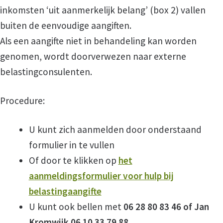
inkomsten ‘uit aanmerkelijk belang’ (box 2) vallen
buiten de eenvoudige aangiften.
Hulp bij Belastingen
Als een aangifte niet in behandeling kan worden
genomen, wordt doorverwezen naar externe
Zelfhulp
belastingconsulenten.
Over VOTA
Procedure:
Wie zijn wij?
U kunt zich aanmelden door onderstaand
formulier in te vullen
Beleid
Of door te klikken op
het
aanmeldingsformulier voor hulp bij
Coordinatoren
belastingaangifte
U kunt ook bellen met
06 28 80 83 46 of Jan
Bestuur
Kromwijk 06 10 33 79 88