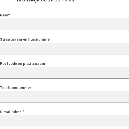
Naam
Privacy
Klachtenregeling
Straatnaam en huisnummer
Vertrouwenscontactpersoon
Postcode en plaatsnaam
Partners
Telefoonnummer
Met wie werkt VOTA samen?
Vrijwilligers
E-mailadres
*
Onze Vrijwilligers