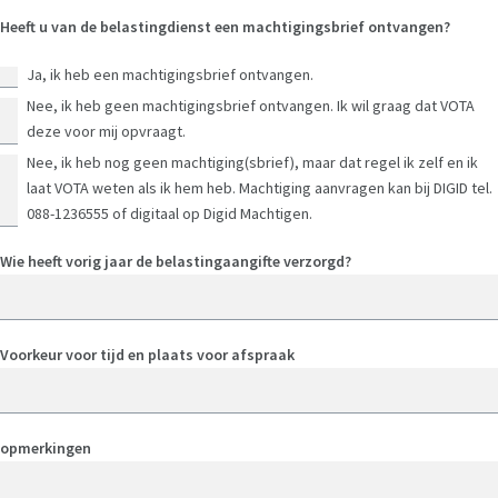
Heeft u van de belastingdienst een machtigingsbrief ontvangen?
Word ook vrijwilliger
Ja, ik heb een machtigingsbrief ontvangen.
Nee, ik heb geen machtigingsbrief ontvangen. Ik wil graag dat VOTA
deze voor mij opvraagt.
Veel gestelde vragen
Nee, ik heb nog geen machtiging(sbrief), maar dat regel ik zelf en ik
laat VOTA weten als ik hem heb. Machtiging aanvragen kan bij DIGID tel.
Nieuws
088-1236555 of digitaal op Digid Machtigen.
Wie heeft vorig jaar de belastingaangifte verzorgd?
Contact
Voorkeur voor tijd en plaats voor afspraak
opmerkingen