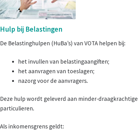
Privacy
Hulp bij Belastingen
Klachtenregeling
De Belastinghulpen (HuBa’s) van VOTA helpen bij:
Vertrouwenscontactpersoon
het invullen van belastingaangiften;
het aanvragen van toeslagen;
Partners
nazorg voor de aanvragers.
Met wie werkt VOTA samen?
Deze hulp wordt geleverd aan minder-draagkrachtige
particulieren.
Vrijwilligers
Als inkomensgrens geldt:
Onze Vrijwilligers