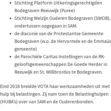
Stichting Platform Uitkeringsgerechtigden
Bodegraven-Reeuwijk (Puree)
Vacature vrijwilliger HUBA
Stichting Welzijn Ouderen Bodegraven (SWOB),
ondertussen opgegaan in SAM.
Vacature vrijwilliger thuisadministratie
de diaconie van de Protestantse Gemeente
Bodegraven (w.o. de Hervormde en de Emmaüs
Wij zoeken jou
gemeente)
de Parochiële Caritas Instellingen van de RK-
Wordt ook vrijwilliger
geloofsgemeenschappen De Goede Herder in
Reeuwijk en St. Willibrordus te Bodegraven.
Hulp aanvragen
Eind 2018 breidde VOTA haar werkzaamheden uit met
Hulp bij Administratie
hulp bij belastingen. Zij nam toen de Belastinghulpen
(HUBA’s) over van SAM en de Ouderenbonden.
Aanmeldingsformulier voor hulp bij administra