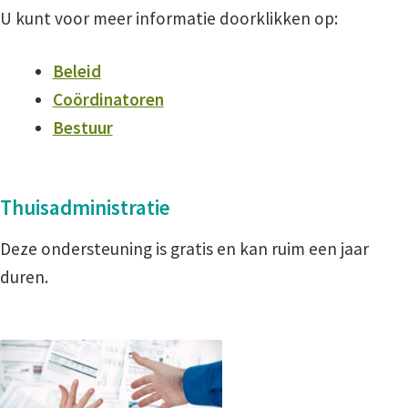
U kunt voor meer informatie doorklikken op:
Hulp bij Belastingen
Beleid
Coördinatoren
Zelfhulp
Bestuur
Over VOTA
Thuisadministratie
Wie zijn wij?
Deze ondersteuning is gratis en kan ruim een jaar
duren.
Beleid
Coordinatoren
Bestuur