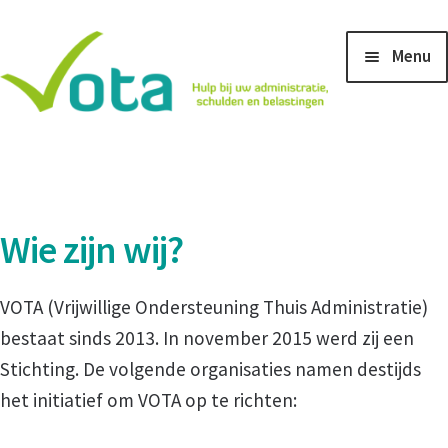
Ga
Ga
Menu
door
naar
naar
de
navigatie
inhoud
Home
Aanmeldingsformulier voor hulp bij belastingaangifte
Wie zijn wij?
Aanmeldingsformulier voor ondersteuning bij
administratie en betalingsachterstanden
VOTA (Vrijwillige Ondersteuning Thuis Administratie)
bestaat sinds 2013. In november 2015 werd zij een
Na uw aanmelding
Stichting. De volgende organisaties namen destijds
het initiatief om VOTA op te richten:
Vacature ICT beheerder