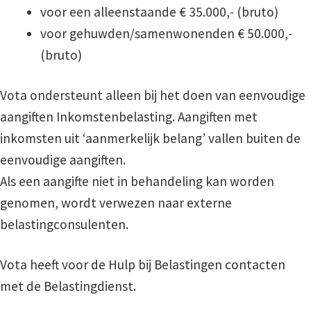
voor een alleenstaande € 35.000,- (bruto)
voor gehuwden/samenwonenden € 50.000,-
Word ook vrijwilliger
(bruto)
Veel gestelde vragen
Vota ondersteunt alleen bij het doen van eenvoudige
aangiften Inkomstenbelasting. Aangiften met
Nieuws
inkomsten uit ‘aanmerkelijk belang’ vallen buiten de
eenvoudige aangiften.
Contact
Als een aangifte niet in behandeling kan worden
genomen, wordt verwezen naar externe
belastingconsulenten.
Vota heeft voor de Hulp bij Belastingen contacten
met de Belastingdienst.