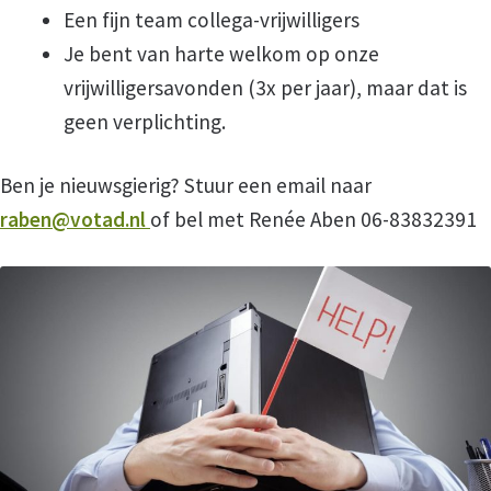
Een fijn team collega-vrijwilligers
Je bent van harte welkom op onze
Privacy
vrijwilligersavonden (3x per jaar), maar dat is
geen verplichting.
Klachtenregeling
Ben je nieuwsgierig? Stuur een email naar
Vertrouwenscontactpersoon
raben@votad.nl
of bel met Renée Aben 06-83832391
Partners
Met wie werkt VOTA samen?
Vrijwilligers
Onze Vrijwilligers