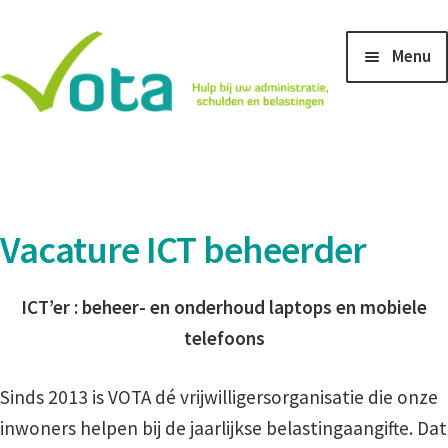
Ga
Ga
Menu
door
naar
naar
de
navigatie
inhoud
Home
Aanmeldingsformulier voor hulp bij belastingaangifte
Vacature ICT beheerder
Aanmeldingsformulier voor ondersteuning bij
administratie en betalingsachterstanden
ICT’er : b
eheer- en onderhoud laptops en mobiele
telefoons
Na uw aanmelding
Sinds 2013 is VOTA dé vrijwilligersorganisatie die onze
inwoners helpen bij de jaarlijkse belastingaangifte. Dat
Vacature ICT beheerder