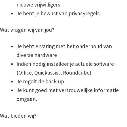
nieuwe vrijwilligers
Je bent je bewust van privacyregels.
Hulp bij Belastingen
Wat vragen wij van jou?
Zelfhulp
Je hebt ervaring met het onderhoud van
Over VOTA
diverse hardware
Indien nodig installeer je actuele software
Wie zijn wij?
(Office, Quickassist, Roundcube)
Je regelt de back-up
Beleid
Je kunt goed met vertrouwelijke informatie
omgaan.
Coordinatoren
Wat bieden wij?
Bestuur