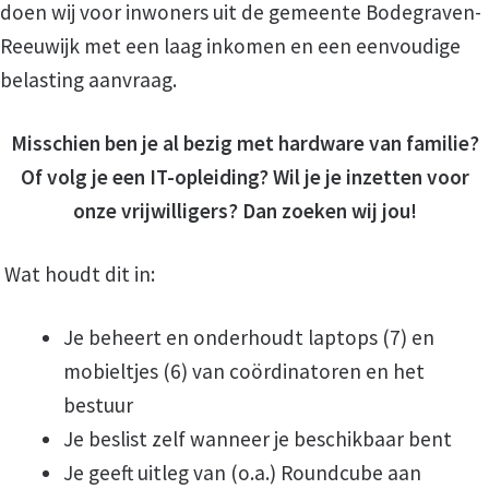
doen wij voor inwoners uit de gemeente Bodegraven-
Reeuwijk met een laag inkomen en een eenvoudige
Vacature vrijwilliger HUBA
belasting aanvraag.
Vacature vrijwilliger thuisadministratie
Misschien ben je al bezig met hardware van familie?
Of volg je een IT-opleiding?
Wil je je inzetten voor
Wij zoeken jou
onze vrijwilligers?
Dan zoeken wij jou!
Wordt ook vrijwilliger
Wat houdt dit in:
Hulp aanvragen
Je beheert en onderhoudt laptops (7) en
mobieltjes (6) van coördinatoren en het
bestuur
Hulp bij Administratie
Je beslist zelf wanneer je beschikbaar bent
Je geeft uitleg van (o.a.) Roundcube aan
Aanmeldingsformulier voor hulp bij administra