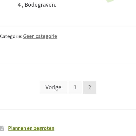
4 , Bodegraven.
Categorie:
Geen categorie
Berichten
Vorige
1
2
paginering
Plannen en begroten