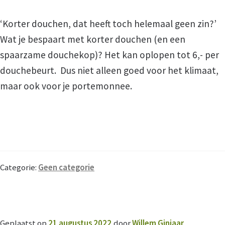
‘Korter douchen, dat heeft toch helemaal geen zin?’
Hulp bij Belastingen
Wat je bespaart met korter douchen (en een
spaarzame douchekop)? Het k
an oplopen tot 6,- per
Zelfhulp
douchebeurt.
Dus niet alleen goed voor het klimaat,
maar ook voor je portemonnee.
Over VOTA
Wie zijn wij?
Beleid
Categorie:
Geen categorie
Coordinatoren
Bestuur
Geplaatst op
21 augustus 2022
door
Willem Ginjaar