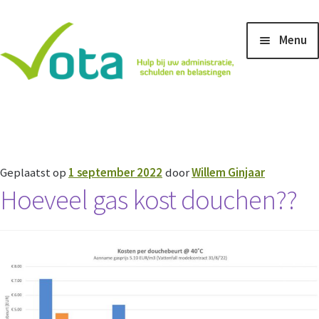
Ga
Ga
Menu
door
naar
naar
de
navigatie
inhoud
Home
Aanmeldingsformulier voor hulp bij belastingaangifte
Geplaatst op
1 september 2022
door
Willem Ginjaar
Hoeveel gas kost douchen??
Aanmeldingsformulier voor ondersteuning bij
administratie en betalingsachterstanden
Na uw aanmelding
Vacature ICT beheerder