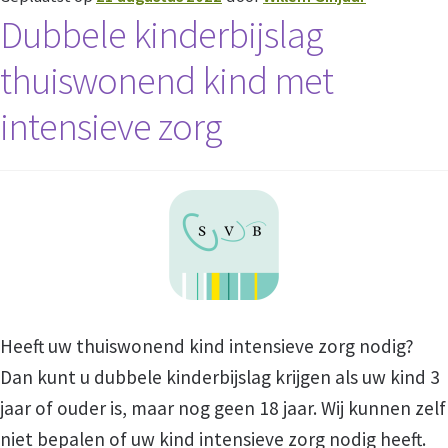
Dubbele kinderbijslag
Privacy
thuiswonend kind met
intensieve zorg
Klachtenregeling
Vertrouwenscontactpersoon
Partners
Met wie werkt VOTA samen?
Heeft uw thuiswonend kind intensieve zorg nodig?
Dan kunt u dubbele kinderbijslag krijgen als uw kind 3
Vrijwilligers
jaar of ouder is, maar nog geen 18 jaar. Wij kunnen zelf
niet bepalen of uw kind intensieve zorg nodig heeft.
Onze Vrijwilligers