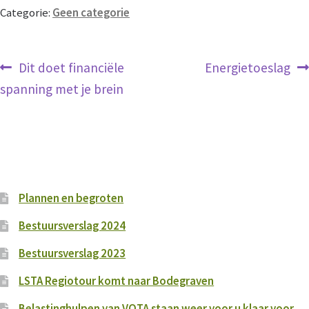
Categorie:
Geen categorie
Privacy
Bericht
Vorig
Volgend
Dit doet financiële
Energietoeslag
Klachtenregeling
navigatie
bericht:
bericht:
spanning met je brein
Vertrouwenscontactpersoon
Partners
Plannen en begroten
Met wie werkt VOTA samen?
Bestuursverslag 2024
Bestuursverslag 2023
Vrijwilligers
LSTA Regiotour komt naar Bodegraven
Onze Vrijwilligers
Belastinghulpen van VOTA staan weer voor u klaar voor