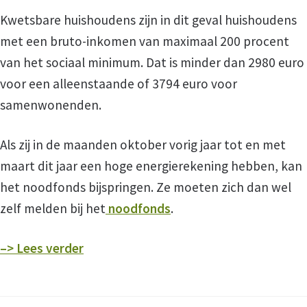
Kwetsbare huishoudens zijn in dit geval huishoudens
Hulp bij Belastingen
met een bruto-inkomen van maximaal 200 procent
van het sociaal minimum. Dat is minder dan 2980 euro
Zelfhulp
voor een alleenstaande of 3794 euro voor
samenwonenden.
Over VOTA
Als zij in de maanden oktober vorig jaar tot en met
maart dit jaar een hoge energierekening hebben, kan
Wie zijn wij?
het noodfonds bijspringen. Ze moeten zich dan wel
zelf melden bij het
noodfonds
.
Beleid
–> Lees verder
Coordinatoren
Bestuur