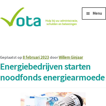
Ga
Ga
Menu
door
naar
naar
de
navigatie
inhoud
Home
Aanmeldingsformulier voor hulp bij belastingaangifte
Geplaatst op
8 februari 2023
door
Willem Ginjaar
Energiebedrijven starten
Aanmeldingsformulier voor ondersteuning bij
administratie en betalingsachterstanden
noodfonds energiearmoede
Na uw aanmelding
Vacature ICT beheerder