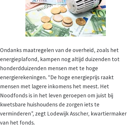
Vacature vrijwilliger HUBA
Vacature vrijwilliger thuisadministratie
Ondanks maatregelen van de overheid, zoals het
Wij zoeken jou
energieplafond, kampen nog altijd duizenden tot
honderdduizenden mensen met te hoge
Wordt ook vrijwilliger
energierekeningen. “De hoge energieprijs raakt
mensen met lagere inkomens het meest. Het
Hulp aanvragen
Noodfonds is in het leven geroepen om juist bij
kwetsbare huishoudens de zorgen iets te
Hulp bij Administratie
verminderen”, zegt Lodewijk Asscher, kwartiermaker
van het fonds.
Aanmeldingsformulier voor hulp bij administra